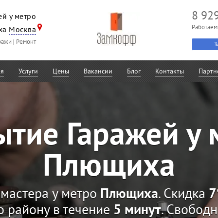
8 92
ей у метро
Работаем
ха
Москва
ражи
|
Ремонт
З
ая
Услуги
Цены
Вакансии
Блог
Контакты
Партн
ытие Гаражей у 
Плющиха
мастера у метро
Плющиха
. Скидка
о району в течение
5 минут
. Свобод