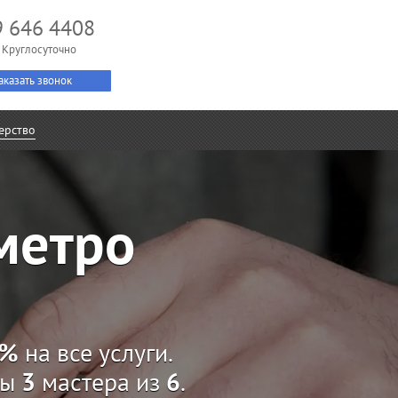
9 646 4408
 Круглосуточно
аказать звонок
ерство
метро
7%
на все услуги.
ны
3
мастера из
6
.