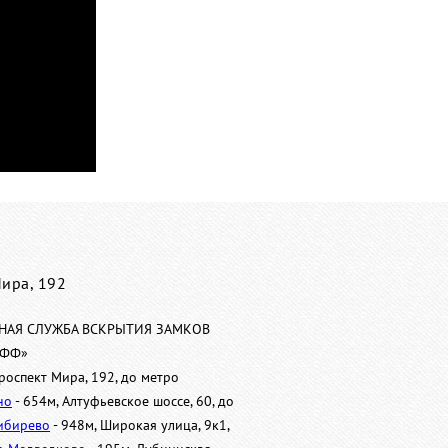
Мира, 192
НАЯ СЛУЖБА ВСКРЫТИЯ ЗАМКОВ
ОФФ»
роспект Мира, 192, до метро
но
- 654м, Алтуфьевское шоссе, 60, до
ибирево
- 948м, Широкая улица, 9к1,