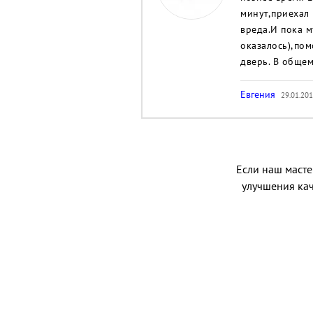
минут,приехал
вреда.И пока м
оказалось),пом
дверь. В обще
Евгения
29.01.201
Если наш мастер
улучшения кач