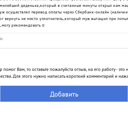
 милейший дяденька,который в считанные минуты открыл нам маш
уж осуществлял перевод оплаты через Сбербанк-онлайн (налички
ог вернуть не место уплотнитель,который муж вытащил при попы
м,могу рекомендовать☺️
8г.
 помог Вам, то оставьте пожалуйста отзыв, на его работу - эт
ества. Для этого нужно написать короткий комментарий и нажат
Добавить