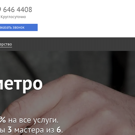
9 646 4408
 Круглосуточно
аказать звонок
ерство
метро
%
на все услуги.
ны
3
мастера из
6
.