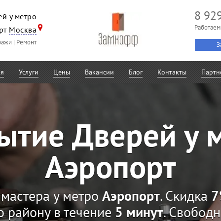
8 92
й у метро
Работаем
рт
Москва
ражи
|
Ремонт
З
ая
Услуги
Цены
Вакансии
Блог
Контакты
Партн
ытие Дверей у 
Аэропорт
мастера у метро
Аэропорт
. Скидка
7
о району в течение
5 минут
. Свобод