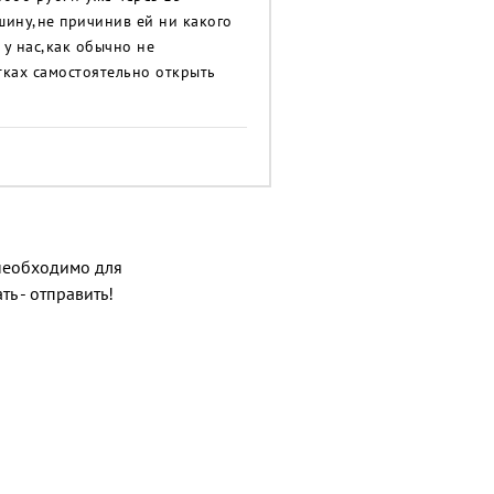
ину,не причинив ей ни какого
 у нас,как обычно не
тках самостоятельно открыть
о необходимо для
ь - отправить!