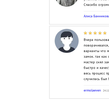
Спасибо огромн
Алиса Баннико
Вчера пользова
поворачивался,
варианты что м
замок. так как
мастер снял за
быстро и качест
весь процесс п
случилась был N
ermolaeven
24.11