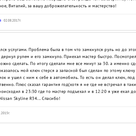
ое, Виталий, за вашу доброжелательность и мастерство!
ва
02.08.2017г.
лся услугами. Проблема была в том что замкнулся руль но до это
 дернул рулем и его замкнуло. Приехал мастер быстро. Посмотре
ожно сделать. По итогу сделали мне все минут за 30. а именно с
 оказалось мой ключ стерся а запасной был сделан по этому ключу
мок и ушел с ним к себе в автомобиль. То есть он делал ключ, под
венно. Плюс сказал гарантия год(хотя я не где не встречал в таки
роисходил в 23:30 где то мастер подъехал и в 12:20 я уже ехал 
issan Skyline R34... Спасибо!
.2015г.