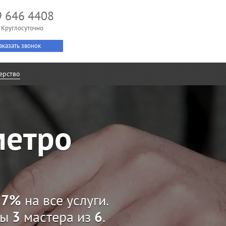
9 646 4408
 Круглосуточно
аказать звонок
ерство
метро
а
7%
на все услуги.
ны
3
мастера из
6
.