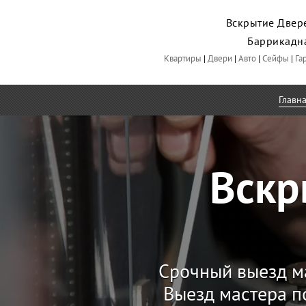
Вскрытие Двере
Баррикадн
Квартиры
|
Двери
|
Авто
|
Сейфы
|
Га
Главн
Вскр
Срочный выезд м
Выезд мастера п