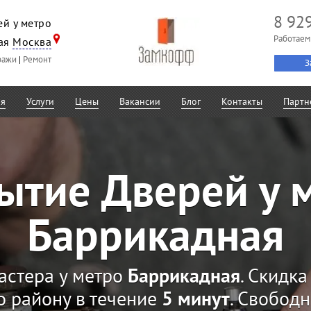
8 92
й у метро
Работаем
ая
Москва
ражи
|
Ремонт
З
ая
Услуги
Цены
Вакансии
Блог
Контакты
Партн
ытие Дверей у 
Баррикадная
астера у метро
Баррикадная
. Скидк
о району в течение
5 минут
. Свобод