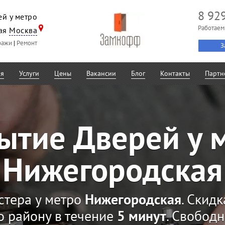
8 92
й у метро
Работаем
ая
Москва
ражи
|
Ремонт
З
ая
Услуги
Цены
Вакансии
Блог
Контакты
Партн
ытие Дверей у 
Нижегородская
стера у метро
Нижегородская
. Скид
о району в течение
5 минут
. Свобод