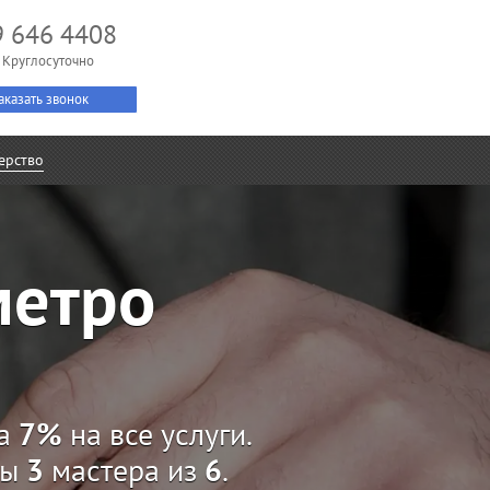
9 646 4408
 Круглосуточно
аказать звонок
ерство
метро
ка
7%
на все услуги.
ны
3
мастера из
6
.