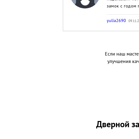
замок с годом 
yulia2690
09.11.2
Если наш мастер
улучшения кач
Дверной за