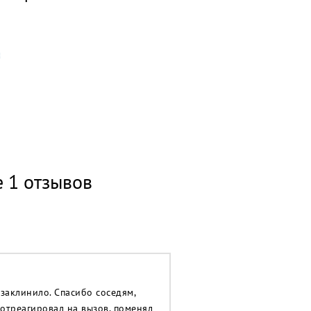
е 1 отзывов
заклинило. Спасибо соседям,
 отреагировал на вызов, поменял