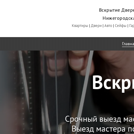
Вскрытие Двере
Нижегородск
Квартиры
|
Двери
|
Авто
|
Сейфы
|
Га
Главн
Вскр
Срочный выезд ма
Выезд мастера п