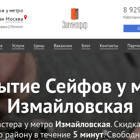
8 92
в у метро
Работаем
ая
Москва
ражи
|
Ремонт
З
ая
Услуги
Цены
Вакансии
Блог
Контакты
Партн
ытие Сейфов у 
Измайловская
стера у метро
Измайловская
. Скидк
о району в течение
5 минут
. Свобод