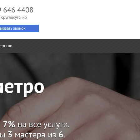
9 646 4408
 Круглосуточно
аказать звонок
ерство
метро
а
7%
на все услуги.
ны
3
мастера из
6
.