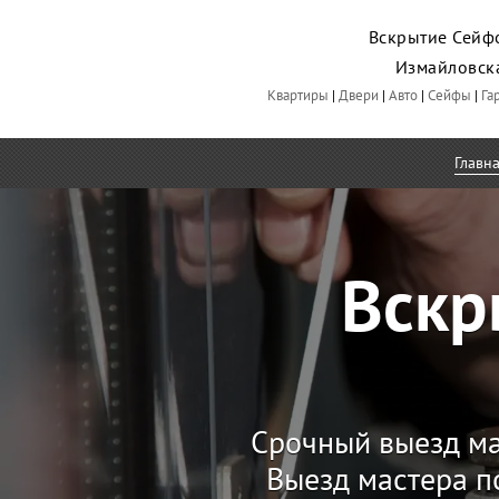
Вскрытие Сейфо
Измайловск
Квартиры
|
Двери
|
Авто
|
Сейфы
|
Га
Главн
Вскр
Срочный выезд ма
Выезд мастера п