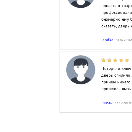
попасть в квар
профессионали
безмерно ему 
сказать, дверь
iandka
31.07.2016г
Потеряли ключи
дверь спилили,
причем ничего 
пришлось вызыв
mnsxz
13.10.2013г.