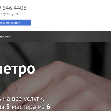
9 646 4408
 Круглосуточно
аказать звонок
ерство
метро
%
на все услуги.
ны
3
мастера из
6
.