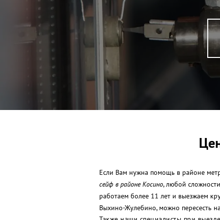
Цен
Если Вам нужна помощь в районе метр
сейф в районе Косино
, любой сложност
работаем более 11 лет и выезжаем кр
Выхино-Жулебино, можно пересесть на
Также наши специалисты при выезде 