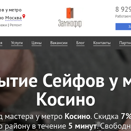
8 92
в у метро
Работаем
но
Москва
ражи
|
Ремонт
З
ая
Услуги
Цены
Вакансии
Блог
Контакты
Партн
ытие Сейфов у 
Косино
д мастера у метро
Косино
. Скидка
7
о району в течение
5 минут
. Свобод