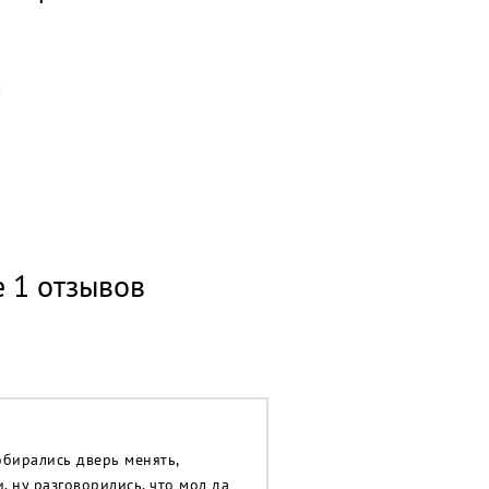
е 1 отзывов
обирались дверь менять,
, ну разговорились, что мол да