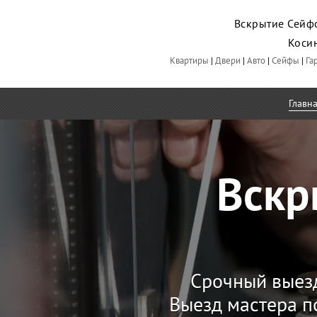
Вскрытие Сейфо
Коси
Квартиры
|
Двери
|
Авто
|
Сейфы
|
Га
Главн
Вскр
Срочный выез
Выезд мастера п