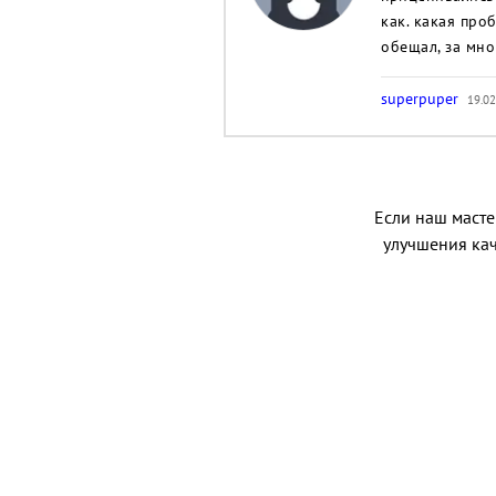
как. какая про
обещал, за мной
superpuper
19.02
Если наш мастер
улучшения кач