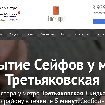
8 92
в у метро
Работаем
кая
Москва
ражи
|
Ремонт
З
ая
Услуги
Цены
Вакансии
Блог
Контакты
Партн
ытие Сейфов у 
Третьяковская
стера у метро
Третьяковская
. Скидк
о району в течение
5 минут
. Свобод