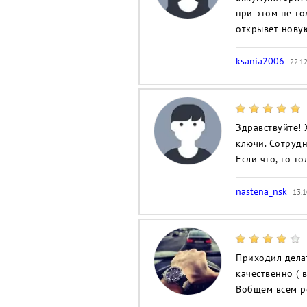
при этом не то
открывет нову
ksania2006
22.12
Здравствуйте! 
ключи. Сотрудн
Если что, то то
nastena_nsk
13.1
Приходил делат
качественно ( 
Вобщем всем р