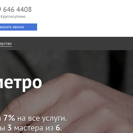
9 646 4408
 Круглосуточно
аказать звонок
ерство
метро
а
7%
на все услуги.
ны
3
мастера из
6
.