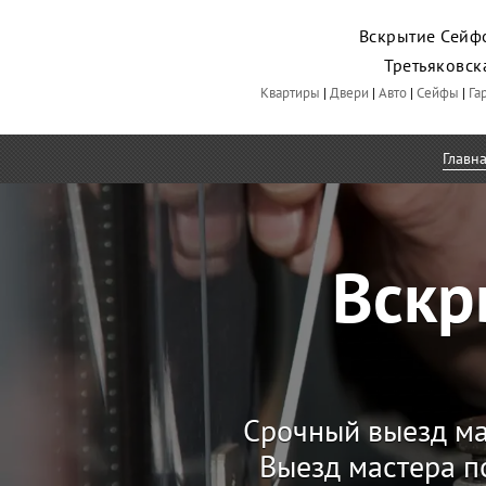
Вскрытие Сейфо
Третьяковс
Квартиры
|
Двери
|
Авто
|
Сейфы
|
Га
Главн
Вскр
Срочный выезд ма
Выезд мастера п