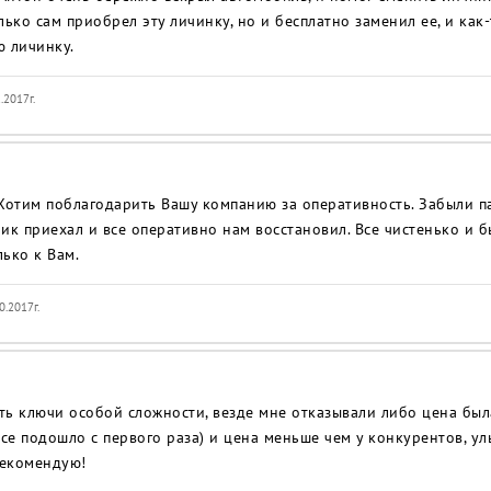
лько сам приобрел эту личинку, но и бесплатно заменил ее, и как-
ю личинку.
.2017г.
Хотим поблагодарить Вашу компанию за оперативность. Забыли п
ик приехал и все оперативно нам восстановил. Все чистенько и 
лько к Вам.
0.2017г.
ь ключи особой сложности, везде мне отказывали либо цена была
все подошло с первого раза) и цена меньше чем у конкурентов, 
екомендую!