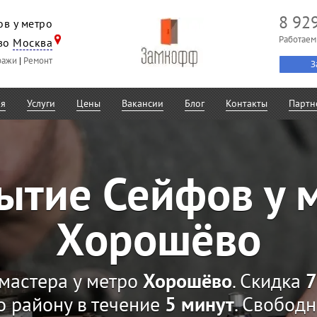
8 92
в у метро
Работаем
во
Москва
ражи
|
Ремонт
З
ая
Услуги
Цены
Вакансии
Блог
Контакты
Партн
ытие Сейфов у 
Хорошёво
мастера у метро
Хорошёво
. Скидка
о району в течение
5 минут
. Свобод