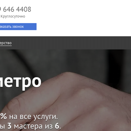
9 646 4408
 Круглосуточно
аказать звонок
ерство
метро
7%
на все услуги.
ны
3
мастера из
6
.