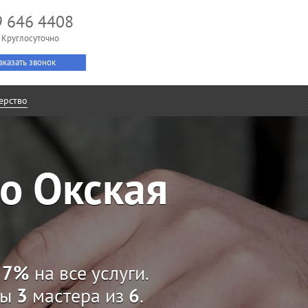
9 646 4408
 Круглосуточно
аказать звонок
ерство
о Окская
а
7%
на все услуги.
ны
3
мастера из
6
.