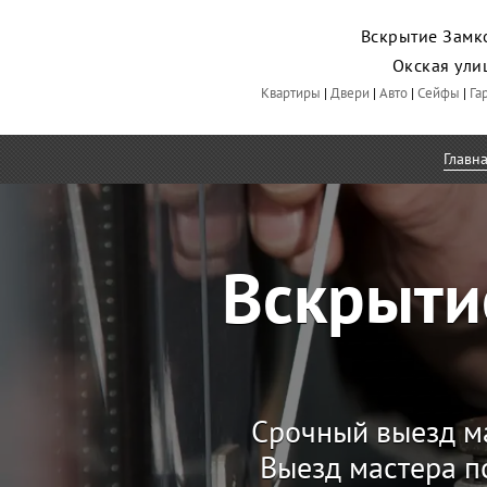
Вскрытие Замко
Окская ул
Квартиры
|
Двери
|
Авто
|
Сейфы
|
Га
Главн
Вскрыти
Срочный выезд м
Выезд мастера п