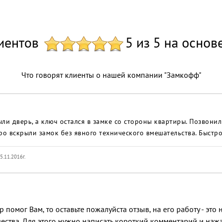
иентов
5 из 5 на основ
Что говорят клиенты о нашей компании "Замкофф"
ли дверь, а ключ остался в замке со стороны квартиры. Позвони
ро вскрыли замок без явного технического вмешательства. Быстр
5.11.2016г.
 помог Вам, то оставьте пожалуйста отзыв, на его работу - эт
ества. Для этого нужно написать короткий комментарий и нажат