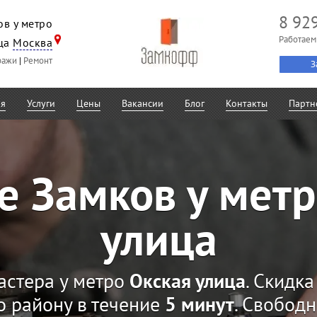
8 92
в у метро
Работаем
ица
Москва
ражи
|
Ремонт
З
ая
Услуги
Цены
Вакансии
Блог
Контакты
Партн
е Замков у метр
улица
астера у метро
Окская улица
. Скидк
о району в течение
5 минут
. Свобод